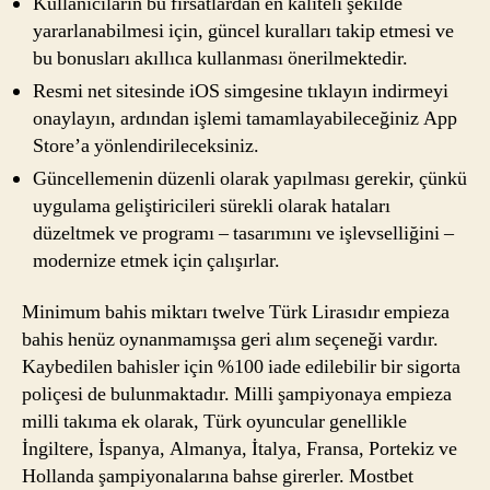
Kullanıcıların bu fırsatlardan en kaliteli şekilde
yararlanabilmesi için, güncel kuralları takip etmesi ve
bu bonusları akıllıca kullanması önerilmektedir.
Resmi net sitesinde iOS simgesine tıklayın indirmeyi
onaylayın, ardından işlemi tamamlayabileceğiniz App
Store’a yönlendirileceksiniz.
Güncellemenin düzenli olarak yapılması gerekir, çünkü
uygulama geliştiricileri sürekli olarak hataları
düzeltmek ve programı – tasarımını ve işlevselliğini –
modernize etmek için çalışırlar.
Minimum bahis miktarı twelve Türk Lirasıdır empieza
bahis henüz oynanmamışsa geri alım seçeneği vardır.
Kaybedilen bahisler için %100 iade edilebilir bir sigorta
poliçesi de bulunmaktadır. Milli şampiyonaya empieza
milli takıma ek olarak, Türk oyuncular genellikle
İngiltere, İspanya, Almanya, İtalya, Fransa, Portekiz ve
Hollanda şampiyonalarına bahse girerler. Mostbet