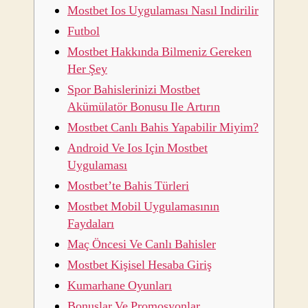
Mostbet Ios Uygulaması Nasıl Indirilir
Futbol
Mostbet Hakkında Bilmeniz Gereken
Her Şey
Spor Bahislerinizi Mostbet
Akümülatör Bonusu Ile Artırın
Mostbet Canlı Bahis Yapabilir Miyim?
Android Ve Ios Için Mostbet
Uygulaması
Mostbet’te Bahis Türleri
Mostbet Mobil Uygulamasının
Faydaları
Maç Öncesi Ve Canlı Bahisler
Mostbet Kişisel Hesaba Giriş
Kumarhane Oyunları
Bonuslar Ve Promosyonlar