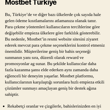
Mostbet Türkiye
Bu, Türkiye’de ve diğer bazı ülkelerde çok sayıda hale
gelen ödeme kısıtlamalarını atlamanıza olanak tanır.
Para çekme yöntemleri kullanıcıların tercihlerine göre
değişebilir empieza ülkelere göre farklılık gösterebilir.
Bu nedenle, Mostbet’in resmi website sitesini ziyaret
ederek mevcut para çekme seçeneklerini kontrol etmeniz
önemlidir. Müşterilerine geniş bir bahis seçeneği
sunmanın yanı sıra, düzenli olarak reward ve
promosyonlar ag sunar. Bu şekilde kullanıcılar daha
fazla kazanma şansı elde ederken aynı zamanda daha
eğlenceli bir deneyim yaşarlar. Mostbet platformu,
kullanıcılarının karşılaştığı sorunlara hızlı empieza etkili
çözümler sunmayı amaçlayan geniş bir destek ağına
sahiptir.
Rekabetçi oranlar ve çizgilerle, bahislerinizden en iyi