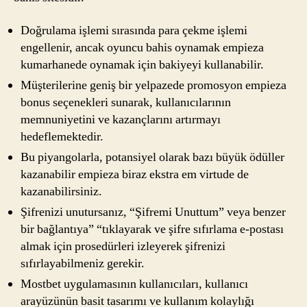
Doğrulama işlemi sırasında para çekme işlemi
engellenir, ancak oyuncu bahis oynamak empieza
kumarhanede oynamak için bakiyeyi kullanabilir.
Müşterilerine geniş bir yelpazede promosyon empieza
bonus seçenekleri sunarak, kullanıcılarının
memnuniyetini ve kazançlarını artırmayı
hedeflemektedir.
Bu piyangolarla, potansiyel olarak bazı büyük ödüller
kazanabilir empieza biraz ekstra em virtude de
kazanabilirsiniz.
Şifrenizi unutursanız, “Şifremi Unuttum” veya benzer
bir bağlantıya” “tıklayarak ve şifre sıfırlama e-postası
almak için prosedürleri izleyerek şifrenizi
sıfırlayabilmeniz gerekir.
Mostbet uygulamasının kullanıcıları, kullanıcı
arayüzünün basit tasarımı ve kullanım kolaylığı