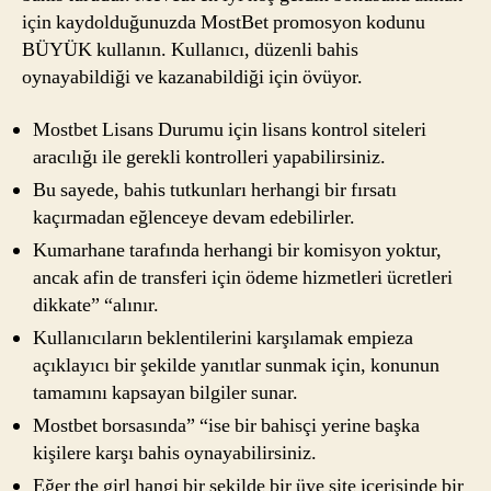
için kaydolduğunuzda MostBet promosyon kodunu
BÜYÜK kullanın. Kullanıcı, düzenli bahis
oynayabildiği ve kazanabildiği için övüyor.
Mostbet Lisans Durumu için lisans kontrol siteleri
aracılığı ile gerekli kontrolleri yapabilirsiniz.
Bu sayede, bahis tutkunları herhangi bir fırsatı
kaçırmadan eğlenceye devam edebilirler.
Kumarhane tarafında herhangi bir komisyon yoktur,
ancak afin de transferi için ödeme hizmetleri ücretleri
dikkate” “alınır.
Kullanıcıların beklentilerini karşılamak empieza
açıklayıcı bir şekilde yanıtlar sunmak için, konunun
tamamını kapsayan bilgiler sunar.
Mostbet borsasında” “ise bir bahisçi yerine başka
kişilere karşı bahis oynayabilirsiniz.
Eğer the girl hangi bir şekilde bir üye site içerisinde bir