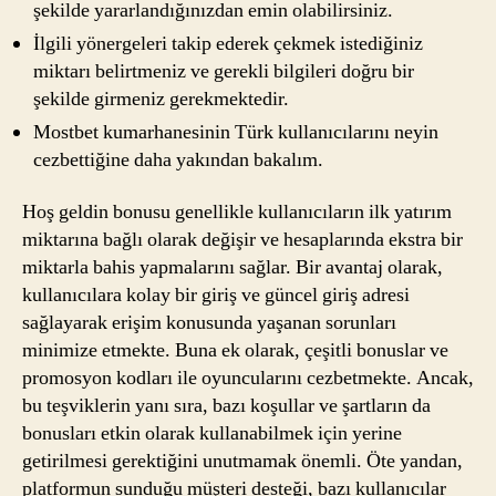
şekilde yararlandığınızdan emin olabilirsiniz.
İlgili yönergeleri takip ederek çekmek istediğiniz
miktarı belirtmeniz ve gerekli bilgileri doğru bir
şekilde girmeniz gerekmektedir.
Mostbet kumarhanesinin Türk kullanıcılarını neyin
cezbettiğine daha yakından bakalım.
Hoş geldin bonusu genellikle kullanıcıların ilk yatırım
miktarına bağlı olarak değişir ve hesaplarında ekstra bir
miktarla bahis yapmalarını sağlar. Bir avantaj olarak,
kullanıcılara kolay bir giriş ve güncel giriş adresi
sağlayarak erişim konusunda yaşanan sorunları
minimize etmekte. Buna ek olarak, çeşitli bonuslar ve
promosyon kodları ile oyuncularını cezbetmekte. Ancak,
bu teşviklerin yanı sıra, bazı koşullar ve şartların da
bonusları etkin olarak kullanabilmek için yerine
getirilmesi gerektiğini unutmamak önemli. Öte yandan,
platformun sunduğu müşteri desteği, bazı kullanıcılar