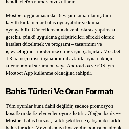
kendi telefon numaranızı kullanın.
Mostbet uygulamasında 18 yaşını tamamlamış tüm
kayıtlı kullanıcılar bahis oynayabilir ve kumar
oynayabilir. Güncellemenin düzenli olarak yapılması
gerekir, çünkü uygulama geliştiricileri sürekli olarak
hataları düzeltmek ve programı – tasarımını ve
işlevselliğini – modernize etmek için çalışırlar. Mostbet
TR bahisçi ofisi, taşınabilir cihazlarda oynamak için
sitenin mobil sürümünü veya Android os ve iOS için
Mostbet App kullanma olanağına sahiptir.
Bahis Türleri Ve Oran Formatı
Tüm oyunlar buna dahil değildir, sadece promosyon
koşullarında listelenenler oyuna katılır. Olağan bahis ve
Mostbet bahis borsası, farklı şekillerde çalışan iki farklı
bahis türüdür. Mevcut en iyi hoş geldin bonusunu almak