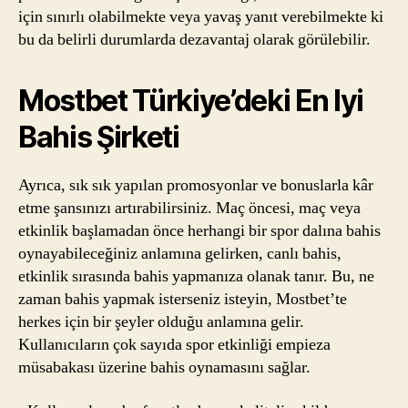
için sınırlı olabilmekte veya yavaş yanıt verebilmekte ki
bu da belirli durumlarda dezavantaj olarak görülebilir.
Mostbet Türkiye’deki En Iyi
Bahis Şirketi
Ayrıca, sık sık yapılan promosyonlar ve bonuslarla kâr
etme şansınızı artırabilirsiniz. Maç öncesi, maç veya
etkinlik başlamadan önce herhangi bir spor dalına bahis
oynayabileceğiniz anlamına gelirken, canlı bahis,
etkinlik sırasında bahis yapmanıza olanak tanır. Bu, ne
zaman bahis yapmak isterseniz isteyin, Mostbet’te
herkes için bir şeyler olduğu anlamına gelir.
Kullanıcıların çok sayıda spor etkinliği empieza
müsabakası üzerine bahis oynamasını sağlar.