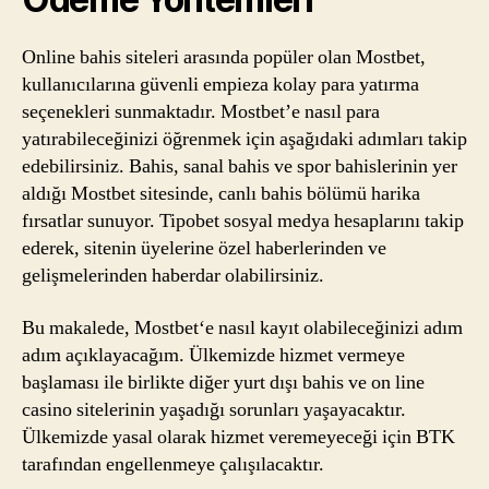
Online bahis siteleri arasında popüler olan Mostbet,
kullanıcılarına güvenli empieza kolay para yatırma
seçenekleri sunmaktadır. Mostbet’e nasıl para
yatırabileceğinizi öğrenmek için aşağıdaki adımları takip
edebilirsiniz. Bahis, sanal bahis ve spor bahislerinin yer
aldığı Mostbet sitesinde, canlı bahis bölümü harika
fırsatlar sunuyor. Tipobet sosyal medya hesaplarını takip
ederek, sitenin üyelerine özel haberlerinden ve
gelişmelerinden haberdar olabilirsiniz.
Bu makalede, Mostbet‘e nasıl kayıt olabileceğinizi adım
adım açıklayacağım. Ülkemizde hizmet vermeye
başlaması ile birlikte diğer yurt dışı bahis ve on line
casino sitelerinin yaşadığı sorunları yaşayacaktır.
Ülkemizde yasal olarak hizmet veremeyeceği için BTK
tarafından engellenmeye çalışılacaktır.