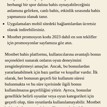
herhangi bir spor dalına bahis oynayabileceğiniz
anlamına gelirken, canlı bahis, etkinlik sırasında bahis
yapmanıza olanak tanır.
Uygulamaları mobil sitedeki bağlantılardan ücretsiz
olarak indirebilirsiniz.
Mostbet promosyon kodu 2023 dahil en son teklifler
için promosyonlar sayfamıza göz atın.
Mostbet bahis platformu, kullanıcılarına avantajlı bonus
seçenekleri sunarak onların oyun deneyimini
zenginleştirmeyi amaçlar. Ancak, bu bonuslardan
yararlanabilmek için bazı şartlar ve koşullar vardır. İlk
olarak, her bonusun geçerli bir kullanım süresi
bulunmakta ve bu süre içerisinde ilgili bonus
kullanılmazsa geçerliliğini yitirir. Ayrıca, bonuslar
genellikle belirli oyunlar veya oyun kategorileri için
geçerli olup, tüm oyunlarda kullanılamayabilir. Mostbet